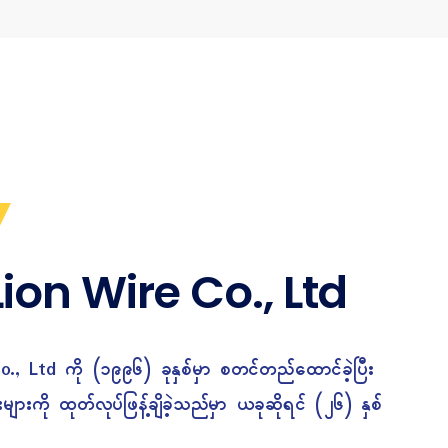
ion Wire Co., Ltd
., Ltd ကို (၁၉၉၆) ခုနှစ်မှာ စတင်တည်ထောင်ခဲ့ပြီး
ျားကို ထုတ်လုပ်ဖြန့်ချိခဲ့သည်မှာ ယခုဆိုရင် (၂၆) နှစ်