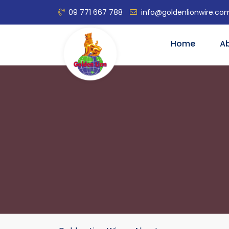
09 771 667 788
info@goldenlionwire.co
Home
A