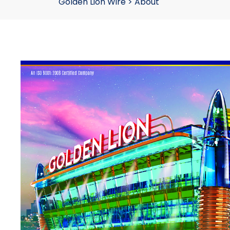
Golden Lion Wire
>
About