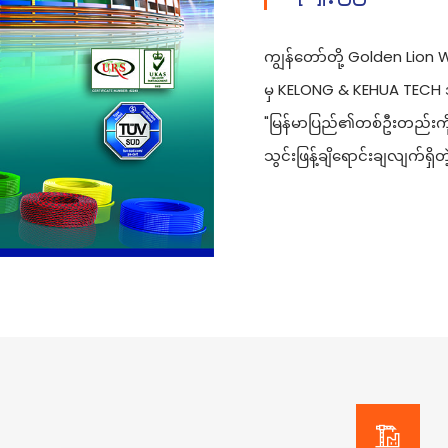
ကျွန်တော်တို့ Golden Lio
မှ KELONG & KEHUA TECH အ
"မြန်မာပြည်၏တစ်ဦးတည်းကိ
သွင်း‌ဖြန့်ချိရောင်းချလျက်ရ