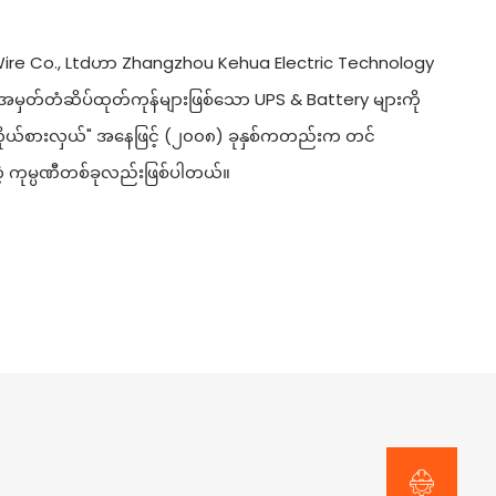
n Wire Co., Ltdဟာ Zhangzhou Kehua Electric Technology
မှတ်တံဆိပ်ထုတ်ကုန်များဖြစ်သော UPS & Battery များကို
ုယ်စားလှယ်" အနေဖြင့် (၂၀၀၈) ခုနှစ်ကတည်းက တင်
ှိတဲ့ ကုမ္ပဏီတစ်ခုလည်းဖြစ်ပါတယ်။