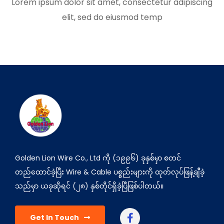
Lorem ipsum dolor sit amet, consectetur adipiscing
elit, sed do eiusmod temp
Golden Lion Wire Co., Ltd ကို (၁၉၉၆) ခုနှစ်မှာ စတင်
တည်ထောင်ခဲ့ပြီး Wire & Cable ပစ္စည်းများကို ထုတ်လုပ်ဖြန့်ချီခဲ့
သည်မှာ ယခုဆိုရင် (၂၈) နှစ်တိုင်ရှိခဲ့ပြီဖြစ်ပါတယ်။
Get In Touch