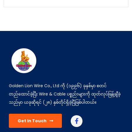
Golden Lion Wire Co., Ltd ကို (၁၉၉၆) ခုနှစ်မှာ စတင်
တည်ထောင်ခဲ့ပြီး Wire & Cable ပစ္စည်းများကို ထုတ်လုပ်ဖြန့်ချီခဲ့
သည်မှာ ယခုဆိုရင် (၂၈) နှစ်တိုင်ရှိခဲ့ပြီဖြစ်ပါတယ်။
Get In Touch