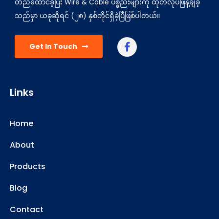
တည်ထောင်ခဲ့ပြီး Wire & Cable ပစ္စည်းများကို ထုတ်လုပ်ဖြန့်ချီခဲ့
သည်မှာ ယခုဆိုရင် (၂၈) နှစ်တိုင်ရှိခဲ့ပြီဖြစ်ပါတယ်။
Get In Touch
Links
Home
About
Products
Blog
Contact